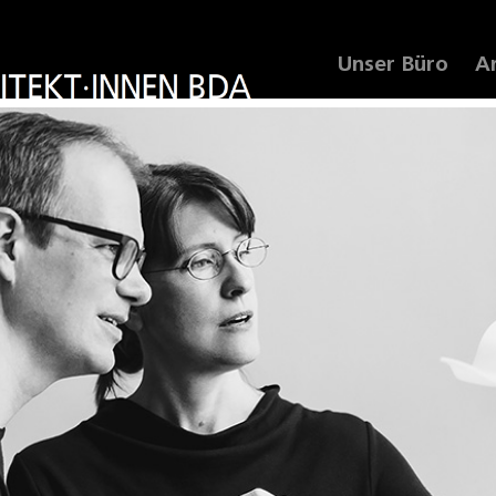
(cur
Unser Büro
A